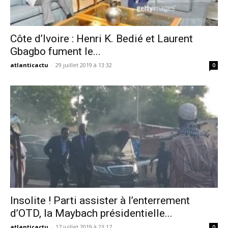
Côte d’Ivoire : Henri K. Bedié et Laurent
Gbagbo fument le...
atlanticactu
-
29 juillet 2019 à 13:32
0
Insolite ! Parti assister à l’enterrement
d’OTD, la Maybach présidentielle...
atlanticactu
-
17 juillet 2019 à 23:17
0