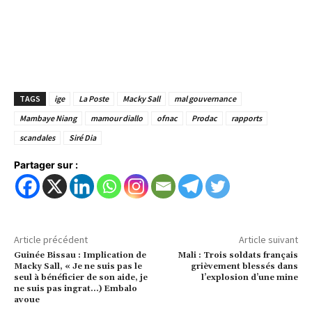
TAGS
ige
La Poste
Macky Sall
mal gouvernance
Mambaye Niang
mamour diallo
ofnac
Prodac
rapports
scandales
Siré Dia
Partager sur :
Article précédent
Article suivant
Guinée Bissau : Implication de
Mali : Trois soldats français
Macky Sall, « Je ne suis pas le
grièvement blessés dans
seul à bénéficier de son aide, je
l’explosion d’une mine
ne suis pas ingrat…) Embalo
avoue