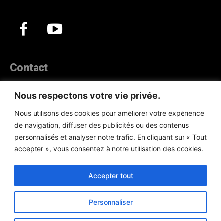
Contact
44, Hann Maristes Dakar
Nous respectons votre vie privée.
Téléphone :
(+221) 70 330 86 87‬
Nous utilisons des cookies pour améliorer votre expérience
WhatsApp :
(+33) 6 52 17 85 46
de navigation, diffuser des publicités ou des contenus
E-mail :
redaction@atlanticactu.com
personnalisés et analyser notre trafic. En cliquant sur « Tout
E-mail :
commercial@atlanticactu.com
accepter », vous consentez à notre utilisation des cookies.
Nous écrire
Qui sommes-nous ?
Accepter tout
Personnaliser