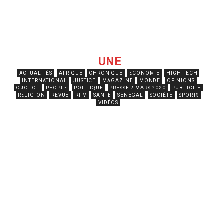
UNE
ACTUALITÉS
AFRIQUE
CHRONIQUE
ECONOMIE
HIGH TECH
INTERNATIONAL
JUSTICE
MAGAZINE
MONDE
OPINIONS
OUOLOF
PEOPLE
POLITIQUE
PRESSE 2 MARS 2020
PUBLICITÉ
RELIGION
REVUE
RFM
SANTÉ
SÉNÉGAL
SOCIÉTÉ
SPORTS
VIDÉOS