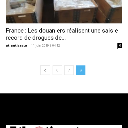
France : Les douaniers réalisent une saisie
record de drogues de...
atlanticactu
-
11 juin 2019 à 04:12
0
6
7
8