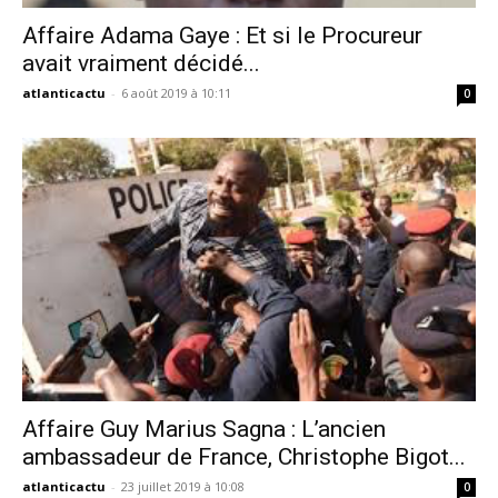
Affaire Adama Gaye : Et si le Procureur
avait vraiment décidé...
atlanticactu
-
6 août 2019 à 10:11
0
Affaire Guy Marius Sagna : L’ancien
ambassadeur de France, Christophe Bigot...
atlanticactu
-
23 juillet 2019 à 10:08
0