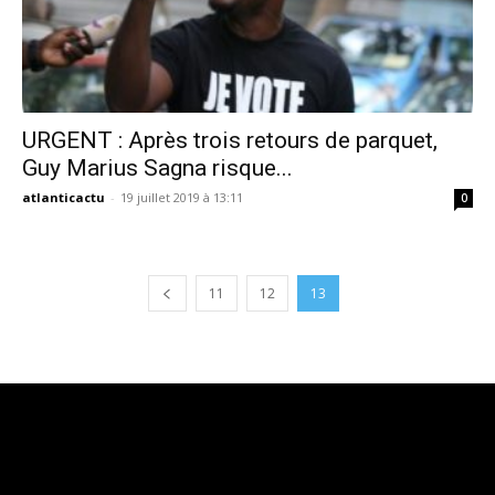
URGENT : Après trois retours de parquet,
Guy Marius Sagna risque...
atlanticactu
-
19 juillet 2019 à 13:11
0
11
12
13