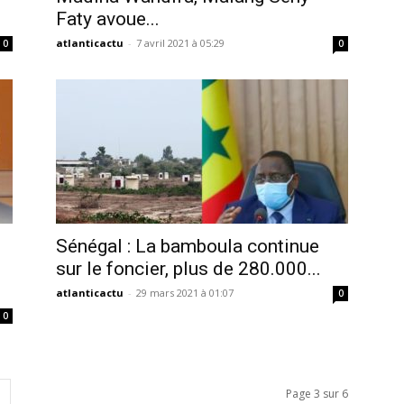
Faty avoue...
atlanticactu
-
7 avril 2021 à 05:29
0
0
Sénégal : La bamboula continue
sur le foncier, plus de 280.000...
atlanticactu
-
29 mars 2021 à 01:07
0
0
Page 3 sur 6