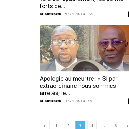
forts de...
atlanticactu
-
9 avril 2021 à 04:22
Apologie au meurtre : « Si par
extraordinaire nous sommes
arrêtés, le...
atlanticactu
-
1 avril 2021 à 03:50
...
1
2
3
4
6