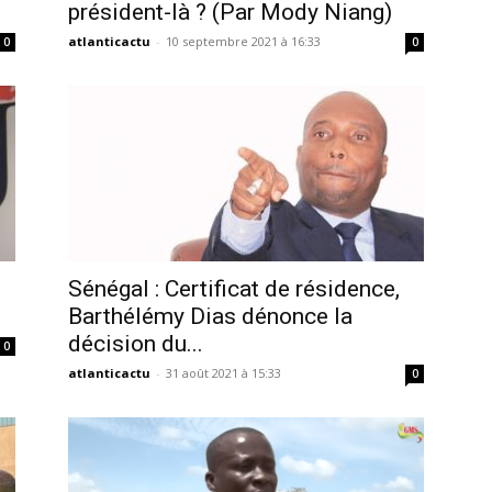
président-là ? (Par Mody Niang)
atlanticactu
-
10 septembre 2021 à 16:33
0
0
Sénégal : Certificat de résidence,
Barthélémy Dias dénonce la
décision du...
0
atlanticactu
-
31 août 2021 à 15:33
0