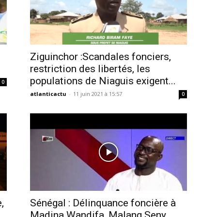
Ziguinchor :Scandales fonciers,
restriction des libertés, les
populations de Niaguis exigent...
0
atlanticactu
-
11 juin 2021 à 15:57
0
,
Sénégal : Délinquance foncière à
Madina Wandifa, Malang Seny