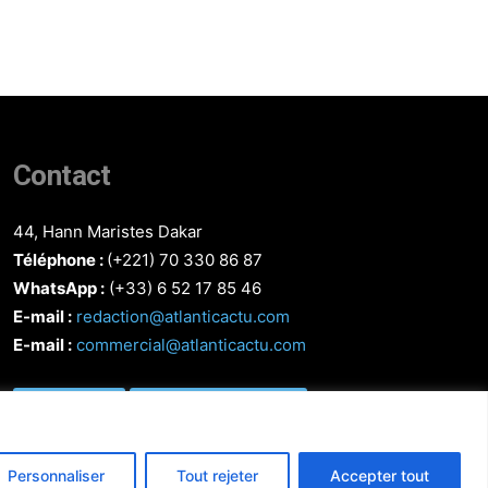
Contact
44, Hann Maristes Dakar
Téléphone :
(+221) 70 330 86 87‬
WhatsApp :
(+33) 6 52 17 85 46
E-mail :
redaction@atlanticactu.com
E-mail :
commercial@atlanticactu.com
Nous écrire
Qui sommes-nous ?
Personnaliser
Tout rejeter
Accepter tout