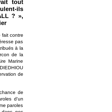
it tout
lent-ils
ALL ? »,
ier
fait contre
éresse pas
ribués à la
rcon de la
ire Marine
a DIEDHIOU
ervation de
chance de
roles d’un
me paroles
s dans nos