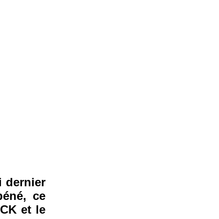
i dernier
béné, ce
CK et le