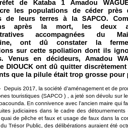
réfet de Kataba 1 Amadou WAGU
cre les populations de céder près
es de leurs terres à la SAPCO. Co
ns après la mort, les deux au
istratives accompagnées du Ma
tine, ont dû constater la ferm
ions sur cette spoliation dont ils igno
s. Venus en décideurs, Amadou W
e DIOUCK ont dû quitter discrètement l
ts que la pilule était trop grosse pour 
 Depuis 2017, la société d’aménagement et de pro
ones touristiques (SAPCO ) , a jeté son dévolu sur le
acounda. En connivence avec l’ancien maire qui fai
ites judiciaires dans le cadre des détournements
 quai de pêche et faux et usage de faux dans la co
 du Trésor Public, des délibérations auraient été oct