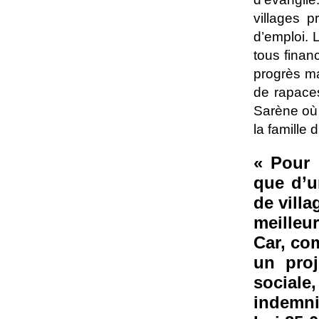
villages p
d’emploi. 
tous finan
progrès ma
de rapace
Sarène où 
la famille
« Pour 
que d’u
de villa
meilleur
Car, co
un proj
social
indemni