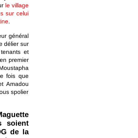
ur
le village
s sur celui
tine
.
eur général
 délier sur
tenants et
 en premier
 Moustapha
e fois que
fet Amadou
ous spolier
aguette
 soient
DG de la