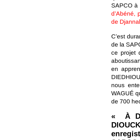
SAPCO à l’
d’Abéné, p
de Djannah
C’est dura
de la SAPC
ce projet
aboutissan
en appren
DIEDHIOU 
nous ente
WAGUÉ qui 
de 700 hec
« À Dj
DIOUCK
enregis