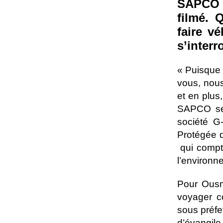
SAPCO 
filmé. 
faire v
s’inter
« Puisque 
vous, nou
et en plus
SAPCO se 
société G
Protégée 
qui compte
l’environn
Pour Ous
voyager c
sous préf
d’évangil