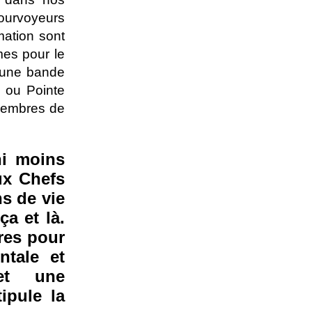
pourvoyeurs
mation sont
mes pour le
à une bande
 ou Pointe
 membres de
ni moins
ux Chefs
ns de vie
ça et là.
res pour
ntale et
 et une
ipule la