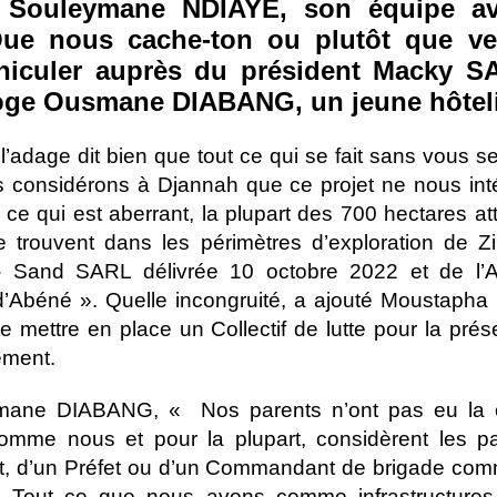
Souleymane NDIAYE, son équipe ava
Que nous cache-ton ou plutôt que veu
éhiculer auprès du président Macky S
roge Ousmane DIABANG, un jeune hôtel
l’adage dit bien que tout ce qui se fait sans vous se 
s considérons à Djannah que ce projet ne nous int
, ce qui est aberrant, la plupart des 700 hectares att
trouvent dans les périmètres d’exploration de Zi
- Sand SARL délivrée 10 octobre 2022 et de l’A
d’Abéné ». Quelle incongruité, a ajouté Moustaph
 mettre en place un Collectif de lutte pour la prés
ement.
mane DIABANG, « Nos parents n’ont pas eu la 
omme nous et pour la plupart, considèrent les pa
et, d’un Préfet ou d’un Commandant de brigade com
e. Tout ce que nous avons comme infrastructure