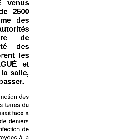
É venus
 de 2500
mme des
torités
ire de
eté des
rent les
AGUÉ et
a salle,
passer.
motion des
s terres du
sait face à
 de deniers
nfection de
royées à la