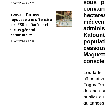
sous p
7 août 2026 à 12:18
convain
hectar
Soudan : l’armée
repousse une offensive
médeci
des FSR au Darfour et
admin
tue un général
Kafoun
paramilitaire
populat
6 août 2026 à 12:37
dessou
Maguett
conscien
Les faits
–
côtes et z
Fogny Diab
des poursu
publics du
quittances