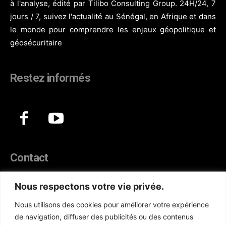
à l'analyse, édité par Tilibo Consulting Group. 24H/24, 7
jours / 7, suivez l'actualité au Sénégal, en Afrique et dans
le monde pour comprendre les enjeux géopolitique et
géosécuritaire
Restez informés
Contact
44, Hann Maristes Dakar
Nous respectons votre vie privée.
Téléphone :
(+221) 70 330 86 87‬
Nous utilisons des cookies pour améliorer votre expérience
WhatsApp :
(+33) 6 52 17 85 46
de navigation, diffuser des publicités ou des contenus
E-mail :
redaction@atlanticactu.com