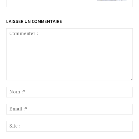
LAISSER UN COMMENTAIRE
Commenter
:
No
:*
Ema
:*
Sit
: