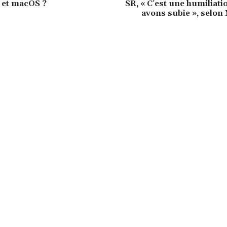
 et macOS ?
SR, « C’est une humiliat
avons subie », selon