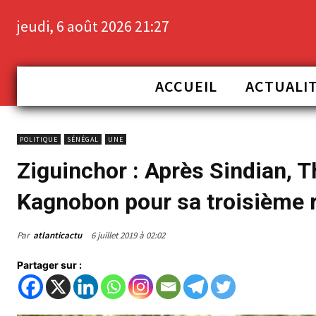
jeudi, 6 août 2026 21:27
ACCUEIL
ACTUALI
POLITIQUE
SÉNÉGAL
UNE
Ziguinchor : Après Sindian, Th
Kagnobon pour sa troisième 
Par
atlanticactu
6 juillet 2019 à 02:02
Partager sur :