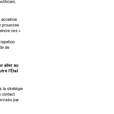
liticien,
e accalmie
ne prouesse
aincre ces «
rispation
ide de
r aller au
tre l’État
 la stratégie
n contact
ervisés par