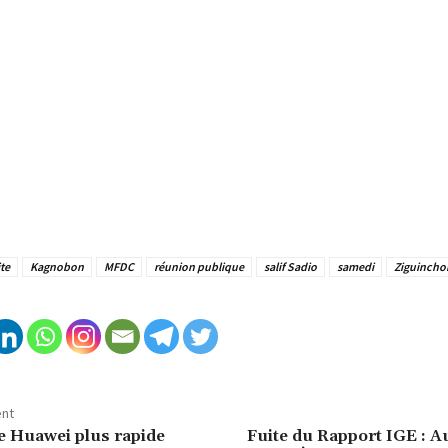
te
Kagnobon
MFDC
réunion publique
salif Sadio
samedi
Ziguincho
ent
de Huawei plus rapide
Fuite du Rapport IGE : Au