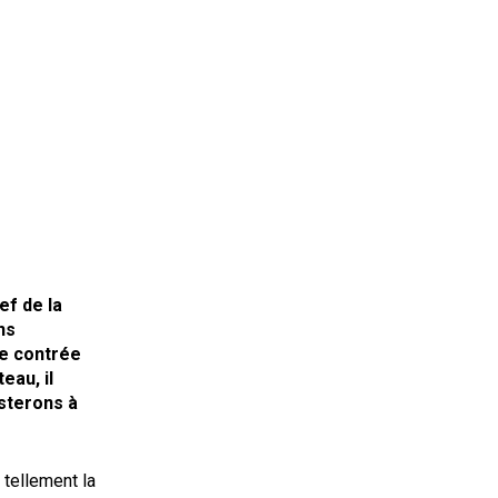
ef de la
ns
te contrée
eau, il
isterons à
 tellement la