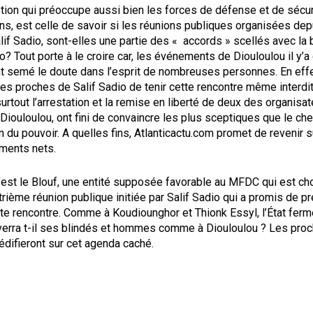
tion qui préoccupe aussi bien les forces de défense et de sécur
ns, est celle de savoir si les réunions publiques organisées dep
if Sadio, sont-elles une partie des « accords » scellés avec la 
o? Tout porte à le croire car, les événements de Diouloulou il y’a
t semé le doute dans l’esprit de nombreuses personnes. En effe
es proches de Salif Sadio de tenir cette rencontre même interdi
 surtout l’arrestation et la remise en liberté de deux des organisat
Diouloulou, ont fini de convaincre les plus sceptiques que le che
n du pouvoir. A quelles fins, Atlanticactu.com promet de revenir s
ments nets.
est le Blouf, une entité supposée favorable au MFDC qui est cho
atrième réunion publique initiée par Salif Sadio qui a promis de p
e rencontre. Comme à Koudiounghor et Thionk Essyl, l’État fermer
verra t-il ses blindés et hommes comme à Diouloulou ? Les pro
difieront sur cet agenda caché.