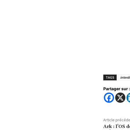
TAGS
interdi
Partager sur :
Article précéd
Ark : l’OS 