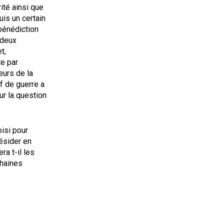
ité ainsi que
uis un certain
bénédiction
 deux
t,
te par
eurs de la
f de guerre a
ur la question
isi pour
résider en
a t-il les
chaines