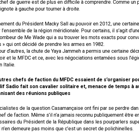
chef de guerre est de plus en difficile à comprendre. Comme un po
lignote à gauche pour tourner à droite.
nement du Président Macky Sall au pouvoir en 2012, une certain
 l’ensemble de la région méridionale. Pour certains, il s’agit d’u
 tombeur de Me Wade qui a su trouver les mots exacts pour conv
s » qui ont décidé de prendre les armes en 1982.
our d’autres, la chute de Yaya Jammeh a permis une certaine déc
voir et le MFDC et ce, avec les négociations entamées sous l’ég
 Italie.
utres chefs de faction du MFDC essaient de s’organiser pou
lif Sadio fait son cavalier solitaire et, menace de temps à au
anisant des réunions publiques
ialistes de la question Casamançaise ont fini par se perdre dans
hef de faction. Même s’il n’a jamais reconnu publiquement être e
ssaires du Président de la République dans les pourparlers sup
il n’en demeure pas moins que c’est un secret de polichinelles.