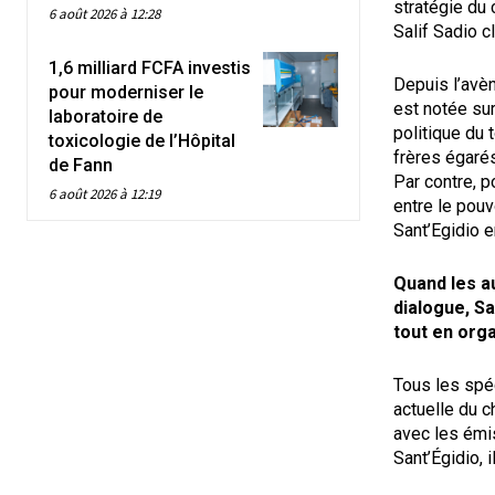
stratégie du 
6 août 2026 à 12:28
Salif Sadio c
1,6 milliard FCFA investis
Depuis l’avè
pour moderniser le
est notée sur
laboratoire de
politique du
toxicologie de l’Hôpital
frères égaré
de Fann
Par contre, p
6 août 2026 à 12:19
entre le pou
Sant’Egidio en
Quand les a
dialogue, Sa
tout en org
Tous les spéc
actuelle du c
avec les émi
Sant’Égidio, 