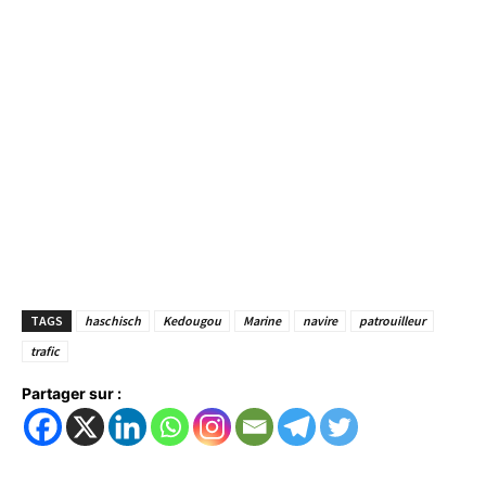
TAGS
haschisch
Kedougou
Marine
navire
patrouilleur
trafic
Partager sur :