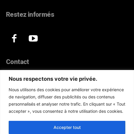
Restez informés
Contact
44, Hann Maristes Dakar
Nous respectons votre vie privée.
Téléphone :
(+221) 70 330 86 87‬
Nous utilisons des cookies pour améliorer votre expérience
WhatsApp :
(+33) 6 52 17 85 46
de navigation, diffuser des publicités ou des contenus
E-mail :
redaction@atlanticactu.com
personnalisés et analyser notre trafic. En cliquant sur « Tout
E-mail :
commercial@atlanticactu.com
accepter », vous consentez à notre utilisation des cookies.
Nous écrire
Qui sommes-nous ?
Accepter tout