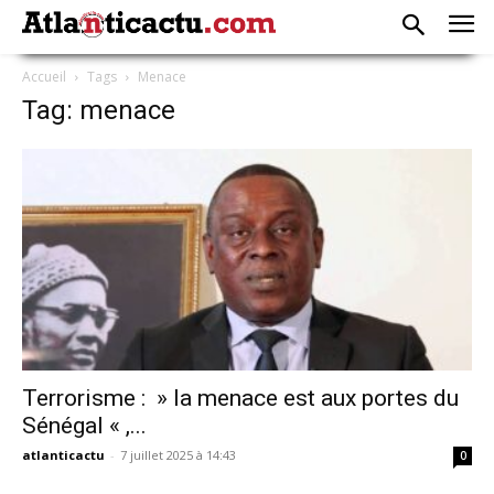
Accueil
Tags
Menace
Tag: menace
Terrorisme : » la menace est aux portes du
Sénégal « ,...
atlanticactu
-
7 juillet 2025 à 14:43
0