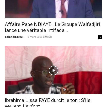
Affaire Pape NDIAYE : Le Groupe Walfadjiri
lance une véritable Intifada...
atlanticactu
-
15 mars 2023 à 01:28
0
Ibrahima Lissa FAYE durcit le ton : S’ils
veulent, ils n’ont...