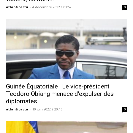
atlanticactu
-
4 décembre 2022 à 01:52
0
Guinée Équatoriale : Le vice-président
Teodoro Obiang menace d’expulser des
diplomates...
atlanticactu
-
10 juin 2022 à 20:16
0