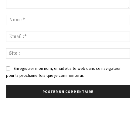
Commenter
:
No
:*
Ema
:*
Sit
:
Enregistrer mon nom, email et site web dans ce navigateur
pour la prochaine fois que je commenterai.