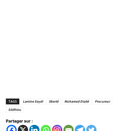
TAGS
Lamine Seydi
liberté
Mohamed Diaité
Procureur
Sédhiou
Partager sur :