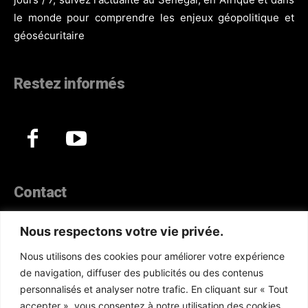
le monde pour comprendre les enjeux géopolitique et
géosécuritaire
Restez informés
Contact
44, Hann Maristes Dakar
Nous respectons votre vie privée.
Téléphone :
(+221) 70 330 86 87‬
Nous utilisons des cookies pour améliorer votre expérience
WhatsApp :
(+33) 6 52 17 85 46
de navigation, diffuser des publicités ou des contenus
E-mail :
redaction@atlanticactu.com
personnalisés et analyser notre trafic. En cliquant sur « Tout
E-mail :
commercial@atlanticactu.com
accepter », vous consentez à notre utilisation des cookies.