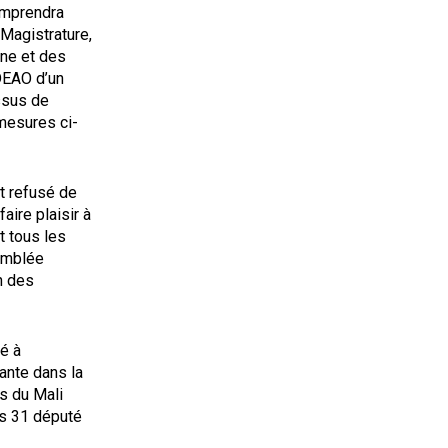
omprendra
 Magistrature,
ine et des
DEAO d’un
ssus de
mesures ci-
t refusé de
aire plaisir à
t tous les
semblée
n des
té à
ante dans la
es du Mali
es 31 député