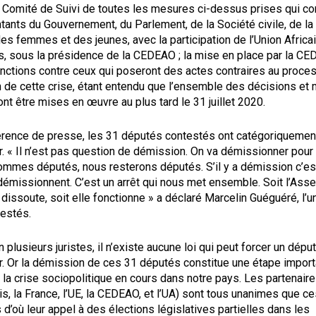
n Comité de Suivi de toutes les mesures ci-dessus prises qui c
ants du Gouvernement, du Parlement, de la Société civile, de la
s femmes et des jeunes, avec la participation de l’Union Africa
s, sous la présidence de la CEDEAO ; la mise en place par la CE
nctions contre ceux qui poseront des actes contraires au proce
 de cette crise, étant entendu que l’ensemble des décisions et 
t être mises en œuvre au plus tard le 31 juillet 2020.
érence de presse, les 31 députés contestés ont catégoriquemen
 « Il n’est pas question de démission. On va démissionner pour f
ommes députés, nous resterons députés. S’il y a démission c’es
démissionnent. C’est un arrêt qui nous met ensemble. Soit l’As
 dissoute, soit elle fonctionne » a déclaré Marcelin Guéguéré, l’u
estés.
 plusieurs juristes, il n’existe aucune loi qui peut forcer un dépu
. Or la démission de ces 31 députés constitue une étape import
 la crise sociopolitique en cours dans notre pays. Les partenair
is, la France, l’UE, la CEDEAO, et l’UA) sont tous unanimes que c
 d’où leur appel à des élections législatives partielles dans les