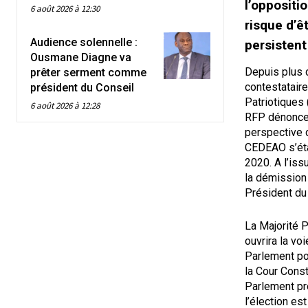
l’oppositi
6 août 2026 à 12:30
risque d’ê
Audience solennelle :
persistent
Ousmane Diagne va
Depuis plus d
prêter serment comme
contestatair
président du Conseil
Patriotiques
6 août 2026 à 12:28
RFP dénonce 
perspective d
CEDEAO s’étai
2020. A l’iss
la démission
Président du
La Majorité P
ouvrira la voi
Parlement po
la Cour Const
Parlement pr
l’élection es