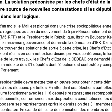
on. La solution préconisée par les chefs d’état de l
tre source de nouvelles contestations si les député
 dans leur logique.
’un mois, le Mali est plongé dans une crise sociopolitique entre
es regroupés au sein du mouvement du 5 juin-Rassemblement d
 (M5-RFP) et le Président de la République, Ibrahim Boubacar Ke
la mauvaise gouvernance et demande la démission d’IBK. Dans 
e trouver des solutions de sortie à cette crise, les Chefs d’Etat 
ent réunis en sommet extraordinaire par visioconférence, le lund
ue de leurs travaux, les Chefs d’État de la CEDEAO ont demandé
 immédiate des 31 députés dont l’élection est contestée y comp
 Parlement.
résidentielle devra mettre tout en œuvre pour obtenir cette dém
e à des élections partielles. En attendant ces élections partielles
urra fonctionner avec les 116 députés restants ; une recomposit
itutionnelle, conformément aux dispositions constitutionnelles d
oposera ses représentants après la démission des 31 membres
t contestée. En cas de difficulté de nomination des membres de l