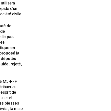
utilisera
apide d’un
ociété civile.
uté de
 de
elle pas
des
itique en
proposé la
 députés
ulée, rejeté,
 le M5-RFP
tribuer au
esprit de
iner et
des blessés
ivés ; la mise