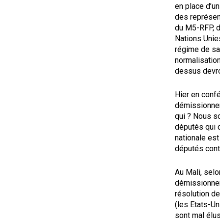
en place d’u
des représent
du M5-RFP, de
Nations Unie
régime de sa
normalisation
dessus devron
Hier en conf
démissionner.
qui ? Nous s
députés qui 
nationale est
députés cont
Au Mali, selon
démissionner
résolution de
(les Etats-Un
sont mal élus