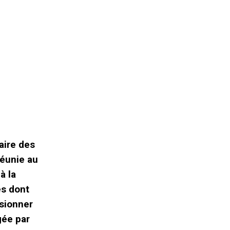
aire des
réunie au
à la
és dont
sionner
gée par