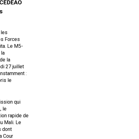
a CEDEAO
s
 les
es Forces
ita. Le M5-
la
de la
i 27 juillet
 instamment :
ris le
ission qui
, le
ion rapide de
u Mali. Le
 dont
a Cour