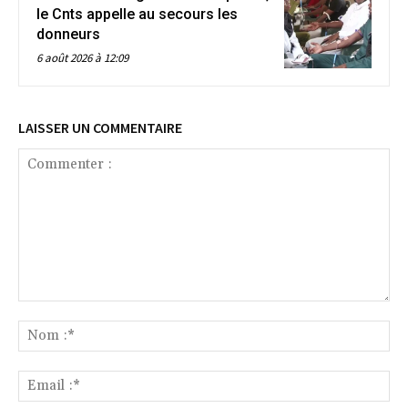
le Cnts appelle au secours les
donneurs
6 août 2026 à 12:09
LAISSER UN COMMENTAIRE
Commenter
:
No
:*
Ema
:*