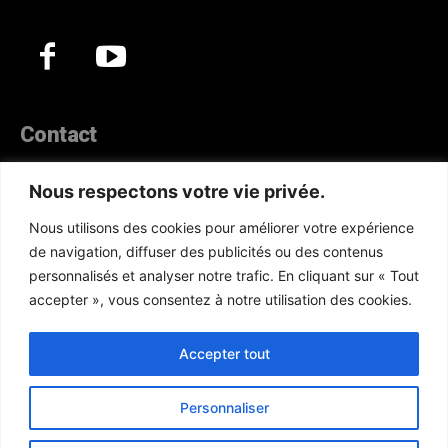
Contact
44, Hann Maristes Dakar
Nous respectons votre vie privée.
Téléphone :
(+221) 70 330 86 87‬
Nous utilisons des cookies pour améliorer votre expérience
WhatsApp :
(+33) 6 52 17 85 46
de navigation, diffuser des publicités ou des contenus
E-mail :
redaction@atlanticactu.com
personnalisés et analyser notre trafic. En cliquant sur « Tout
E-mail :
commercial@atlanticactu.com
accepter », vous consentez à notre utilisation des cookies.
Nous écrire
Qui sommes-nous ?
Accepter tout
Personnaliser