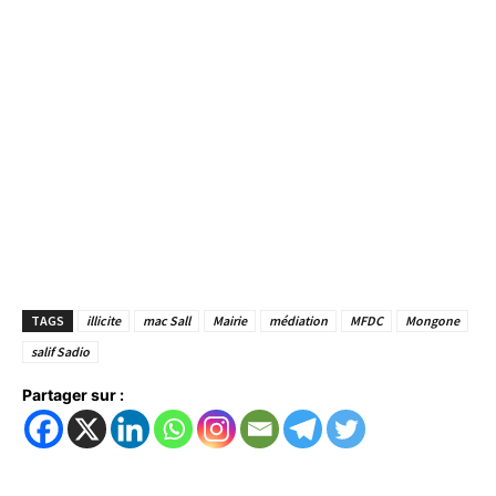
TAGS
illicite
mac Sall
Mairie
médiation
MFDC
Mongone
salif Sadio
Partager sur :