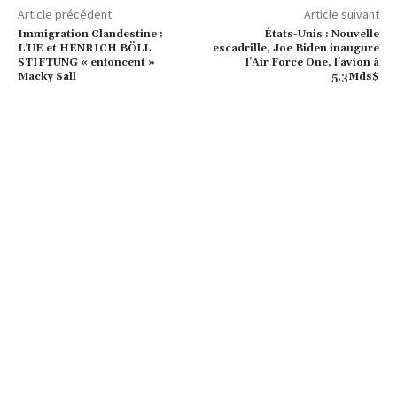
Article précédent
Article suivant
Immigration Clandestine :
États-Unis : Nouvelle
L’UE et HENRICH BÖLL
escadrille, Joe Biden inaugure
STIFTUNG « enfoncent »
l’Air Force One, l’avion à
Macky Sall
5,3Mds$