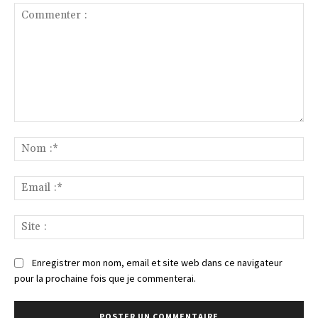
Commenter
:
No
:*
Ema
:*
Sit
:
Enregistrer mon nom, email et site web dans ce navigateur
pour la prochaine fois que je commenterai.