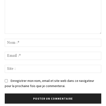
Commenter
:
No
:*
Ema
:*
Sit
:
Enregistrer mon nom, email et site web dans ce navigateur
pour la prochaine fois que je commenterai.