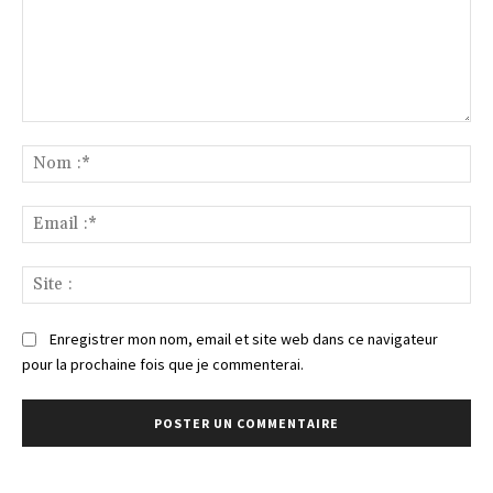
Commenter
:
No
:*
Ema
:*
Sit
:
Enregistrer mon nom, email et site web dans ce navigateur
pour la prochaine fois que je commenterai.