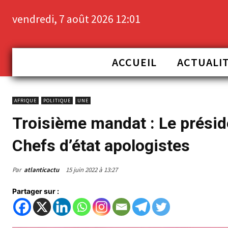
vendredi, 7 août 2026 12:01
ACCUEIL
ACTUALI
AFRIQUE
POLITIQUE
UNE
Troisième mandat : Le prés
Chefs d’état apologistes
Par
atlanticactu
15 juin 2022 à 13:27
Partager sur :