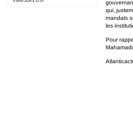
6 août 2026 à 12:19
gouvernanc
qui, juste
mandats s
les institu
Pour rappe
Mahamadou
Atlanticac