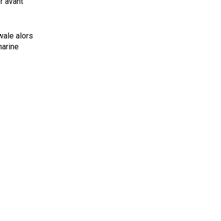
r avant
wale alors
marine