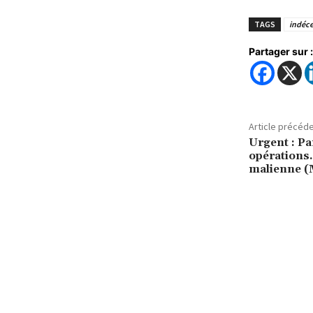
TAGS
indéc
Partager sur :
Article précéd
Urgent : Pa
opérations
malienne (