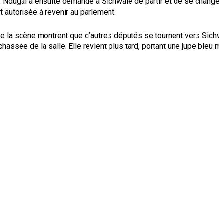
, Ndugai a ensuite demandé à Sichwale de partir et de se change
it autorisée à revenir au parlement.
e la scène montrent que d’autres députés se tournent vers Sich
 chassée de la salle. Elle revient plus tard, portant une jupe bleu 