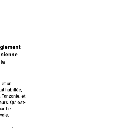
èglement
anienne
la
 et un
it habillée,
 Tanzanie, et
urs. Qu’ est-
par Le
wale.