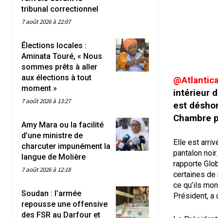
tribunal correctionnel
7 août 2026 à 22:07
Élections locales :
Aminata Touré, « Nous
sommes prêts à aller
aux élections à tout
@Atlantic
moment »
intérieur
7 août 2026 à 13:27
est déshon
Chambre po
Amy Mara ou la facilité
d’une ministre de
Elle est arri
charcuter impunément la
pantalon noir
langue de Molière
rapporte Glob
7 août 2026 à 12:18
certaines de
ce qu’ils mon
Soudan : l’armée
Président, a 
repousse une offensive
des FSR au Darfour et