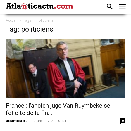
Accueil
Tags
Politiciens
Tag: politiciens
France : l’ancien juge Van Ruymbeke se
félicite de la fin...
atlanticactu
-
12 janvier 2021 à 01:21
0