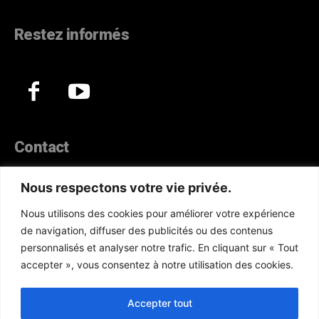
Restez informés
Contact
44, Hann Maristes Dakar
Nous respectons votre vie privée.
Téléphone :
(+221) 70 330 86 87‬
Nous utilisons des cookies pour améliorer votre expérience
WhatsApp :
(+33) 6 52 17 85 46
de navigation, diffuser des publicités ou des contenus
E-mail :
redaction@atlanticactu.com
personnalisés et analyser notre trafic. En cliquant sur « Tout
E-mail :
commercial@atlanticactu.com
accepter », vous consentez à notre utilisation des cookies.
Nous écrire
Qui sommes-nous ?
Accepter tout