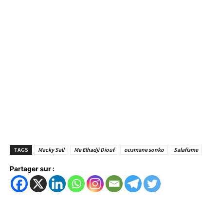
TAGS
Macky Sall
Me Elhadji Diouf
ousmane sonko
Salafisme
Partager sur :