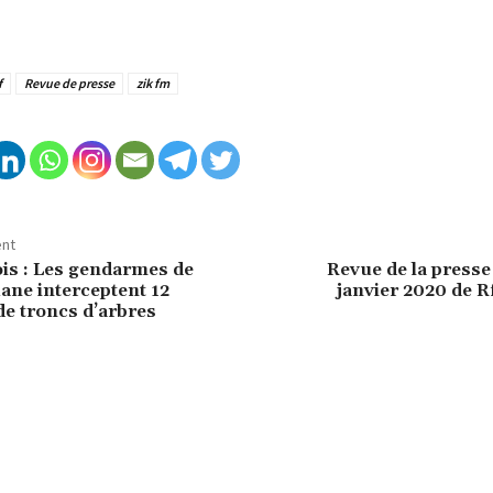
f
Revue de presse
zik fm
ent
ois : Les gendarmes de
Revue de la presse
ne interceptent 12
janvier 2020 de 
de troncs d’arbres