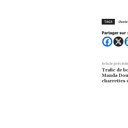
TAGS
Ouolo
Partager sur :
Article précéd
Trafic de b
Manda Doua
charrettes 