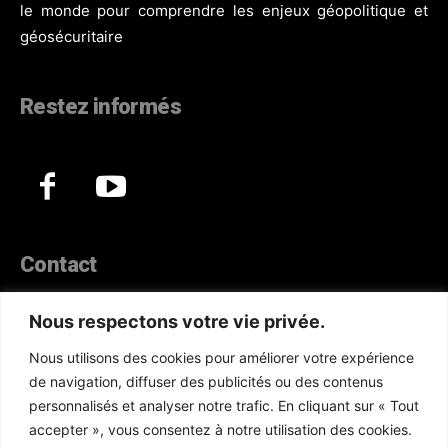
le monde pour comprendre les enjeux géopolitique et
géosécuritaire
Restez informés
Contact
44, Hann Maristes Dakar
Nous respectons votre vie privée.
Téléphone :
(+221) 70 330 86 87‬
Nous utilisons des cookies pour améliorer votre expérience
WhatsApp :
(+33) 6 52 17 85 46
de navigation, diffuser des publicités ou des contenus
E-mail :
redaction@atlanticactu.com
personnalisés et analyser notre trafic. En cliquant sur « Tout
E-mail :
commercial@atlanticactu.com
accepter », vous consentez à notre utilisation des cookies.