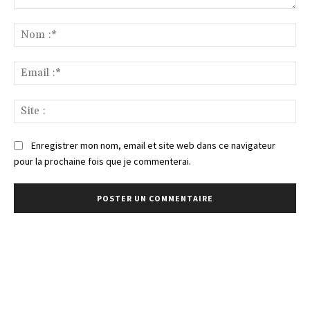
Commenter
:
No
:*
Ema
:*
Sit
:
Enregistrer mon nom, email et site web dans ce navigateur
pour la prochaine fois que je commenterai.