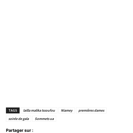
TAGS
lailla malika Issoufou
Niamey
premières dames
soirée de gala
Sommets ua
Partager sur :