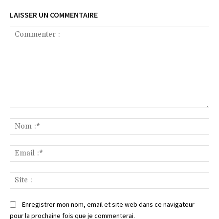
LAISSER UN COMMENTAIRE
Commenter
:
No
:*
Ema
:*
Sit
:
Enregistrer mon nom, email et site web dans ce navigateur
pour la prochaine fois que je commenterai.