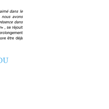
 aimé dans le
s, nous avons
présence dans
n
« , se réjouit
prolongement
ouve être déjà
DU