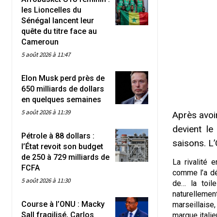
les Lioncelles du
Sénégal lancent leur
quête du titre face au
Cameroun
5 août 2026 à 11:47
Elon Musk perd près de
650 milliards de dollars
en quelques semaines
5 août 2026 à 11:39
Après avoi
devient le
Pétrole à 88 dollars :
saisons. L’
l’État revoit son budget
de 250 à 729 milliards de
La rivalité 
FCFA
comme l’a dé
5 août 2026 à 11:30
de… la toil
naturelleme
Course à l’ONU : Macky
marseillaise
Sall fragilisé, Carlos
marque italie