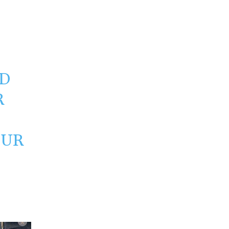
D
R
OUR