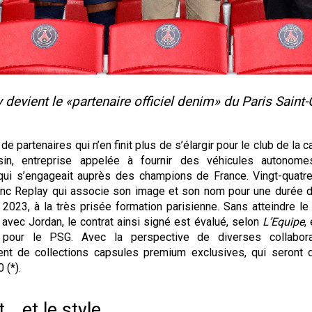
 devient le «partenaire officiel denim» du Paris Saint
e partenaires qui n’en finit plus de s’élargir pour le club de la c
ssin, entreprise appelée à fournir des véhicules autono
 qui s’engageait auprès des champions de France. Vingt-quatr
donc Replay qui associe son image et son nom pour une durée d
 2023, à la très prisée formation parisienne. Sans atteindre le
 avec Jordan, le contrat ainsi signé est évalué, selon
L’Equipe
,
pour le PSG. Avec la perspective de diverses collabora
nt de collections capsules premium exclusives, qui seront d
 (*).
… et le style