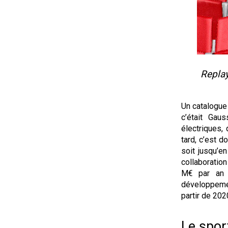
Replay
Un catalogue d
c’était Gau
électriques,
tard, c’est 
soit jusqu’en
collaboration
M€ par an 
développeme
partir de 2020
Le sport