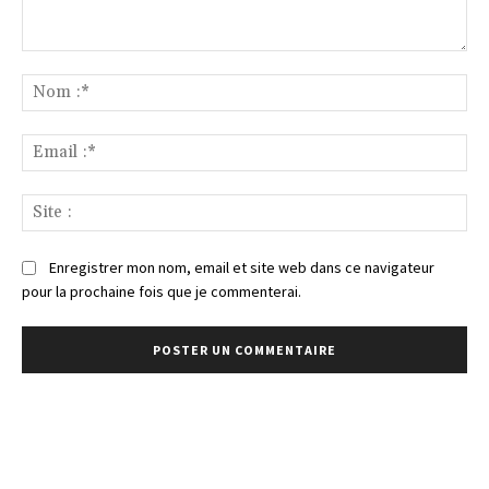
Commenter
:
No
:*
Ema
:*
Sit
:
Enregistrer mon nom, email et site web dans ce navigateur
pour la prochaine fois que je commenterai.