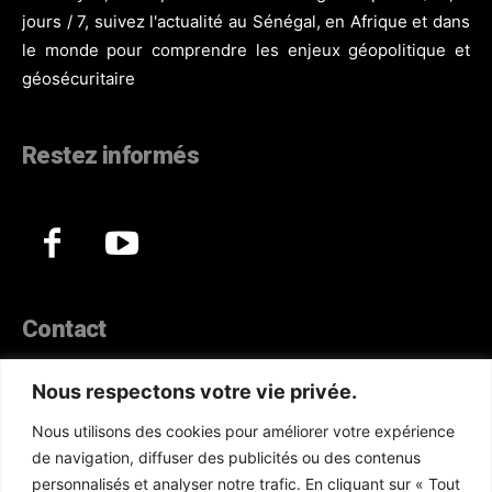
jours / 7, suivez l'actualité au Sénégal, en Afrique et dans
le monde pour comprendre les enjeux géopolitique et
géosécuritaire
Restez informés
Contact
44, Hann Maristes Dakar
Nous respectons votre vie privée.
Téléphone :
(+221) 70 330 86 87‬
Nous utilisons des cookies pour améliorer votre expérience
WhatsApp :
(+33) 6 52 17 85 46
de navigation, diffuser des publicités ou des contenus
E-mail :
redaction@atlanticactu.com
personnalisés et analyser notre trafic. En cliquant sur « Tout
E-mail :
commercial@atlanticactu.com