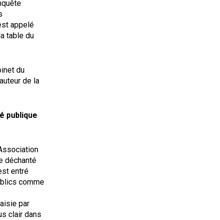
nquête
s
est appelé
a table du
binet du
auteur de la
té publique
’Association
te déchanté
est entré
publics comme
aisie par
us clair dans