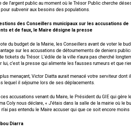
e de l’argent public au moment où le Trésor Public cherche dés
s pour subvenir aux besoins des populations.
estions des Conseillers municipaux sur les accusations de
ts et de faux, le Maire désigne la presse
vote du budget de la Mairie, les Conseillers avant de voter le bud
vantage sur les accusations de détournements de deniers public
e tickets du Trésor. L’édile de la ville n’aura pas cherché longt
 lui, c’est la presse qui alimente les fausses rumeurs et que rie
 plus menaçant, Victor Diatta aurait menacé votre serviteur dont il
s lequel il séjourne lors de ses déplacements.
 ces accusations venant du Maire, le Président du GIE qui gère l
ma Coly nous déclare, « J’étais dans la salle de la mairie où le b
e n’ai pas entendu le Maire accuser qui que ce soit encore moins 
bou Diarra