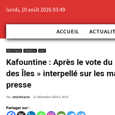
lundi, 10 août 2026 03:49
ACCUEIL
ACTUALI
POLITIQUE
SÉNÉGAL
UNE
Kafountine : Après le vote d
des Îles » interpellé sur les 
presse
Par
atlanticactu
21 décembre 2019 à 18:15
Partager sur :