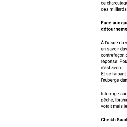
ce charcutag
des milliard
Face aux qu
détournemen
À l’issue du 
en savoir da
contrefaçon d
réponse. Pour
n’est avéré.
Et se faisant
l’auberge dan
Interrogé sur
pêche, Ibrahi
votait mais j
Cheikh Saad