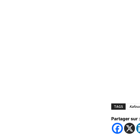
TAGS
Kafou
Partager sur :