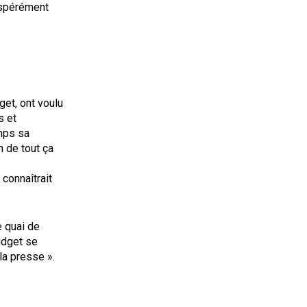
espérément
get, ont voulu
s et
emps sa
n de tout ça
 connaîtrait
e quai de
udget se
la presse ».