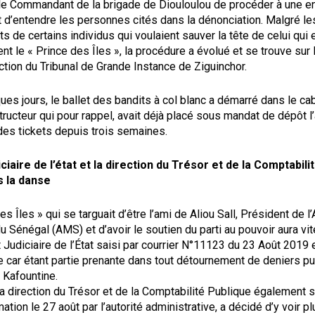
t le Commandant de la brigade de Diouloulou de procéder à une e
 d’entendre les personnes cités dans la dénonciation. Malgré le
 de certains individus qui voulaient sauver la tête de celui qui 
le « Prince des Îles », la procédure a évolué et se trouve sur l
ction du Tribunal de Grande Instance de Ziguinchor.
es jours, le ballet des bandits à col blanc a démarré dans le ca
tructeur qui pour rappel, avait déjà placé sous mandat de dépôt l’
des tickets depuis trois semaines.
ciaire de l’état et la direction du Trésor et de la Comptabili
s la danse
es Îles » qui se targuait d’être l’ami de Aliou Sall, Président de l
 Sénégal (AMS) et d’avoir le soutien du parti au pouvoir aura vi
 Judiciaire de l’État saisi par courrier N°11123 du 23 Août 2019 
e car étant partie prenante dans tout détournement de deniers 
à Kafountine.
 la direction du Trésor et de la Comptabilité Publique également s
mation le 27 août par l’autorité administrative, a décidé d’y voir pl