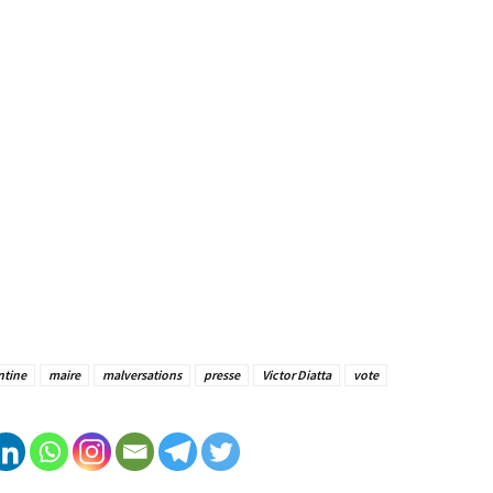
ntine
maire
malversations
presse
Victor Diatta
vote