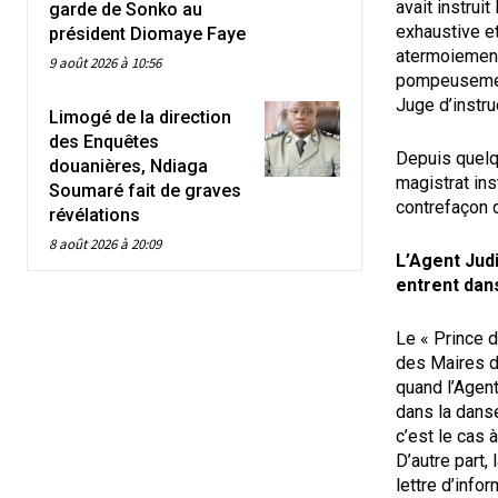
avait instrui
garde de Sonko au
exhaustive et
président Diomaye Faye
atermoiements
9 août 2026 à 10:56
pompeusement 
Juge d’instru
Limogé de la direction
des Enquêtes
Depuis quelqu
douanières, Ndiaga
magistrat ins
Soumaré fait de graves
contrefaçon 
révélations
8 août 2026 à 20:09
L’Agent Judi
entrent dan
Le « Prince d
des Maires du
quand l’Agent
dans la dans
c’est le cas 
D’autre part,
lettre d’infor