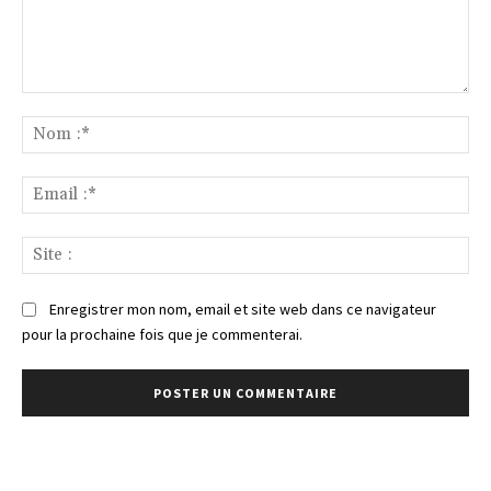
Commenter
:
No
:*
Ema
:*
Sit
:
Enregistrer mon nom, email et site web dans ce navigateur
pour la prochaine fois que je commenterai.