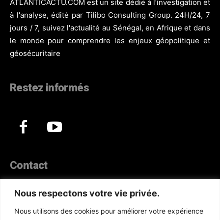
ATLANTICACTU.COM est un site dédié à l’investigation et
à l'analyse, édité par Tilibo Consulting Group. 24H/24, 7
jours / 7, suivez l'actualité au Sénégal, en Afrique et dans
le monde pour comprendre les enjeux géopolitique et
géosécuritaire
Restez informés
Contact
44, Hann Maristes Dakar
Nous respectons votre vie privée.
Téléphone :
(+221) 70 330 86 87‬
Nous utilisons des cookies pour améliorer votre expérience
WhatsApp :
(+33) 6 52 17 85 46