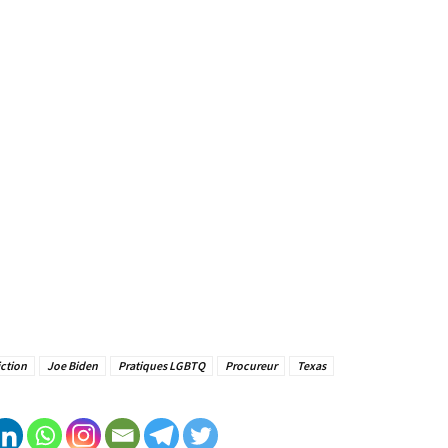
iction
Joe Biden
Pratiques LGBTQ
Procureur
Texas