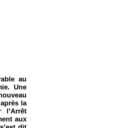
rable au
mie. Une
 nouveau
 après la
l’Arrêt
ement aux
’est dit