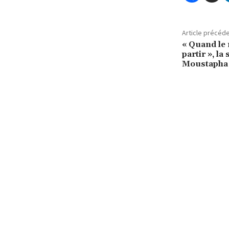
Article précéd
« Quand le 
partir », la
Moustapha 