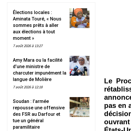
Élections locales :
Aminata Touré, « Nous
sommes prêts à aller
aux élections à tout
moment »
7 août 2026 à 13:27
Amy Mara ou la facilité
d’une ministre de
charcuter impunément la
langue de Molière
Le Proc
7 août 2026 à 12:18
rétabli
annonce
Soudan : l’armée
pas en a
repousse une offensive
décisi
des FSR au Darfour et
tue un général
ouvrant 
paramilitaire
États-U