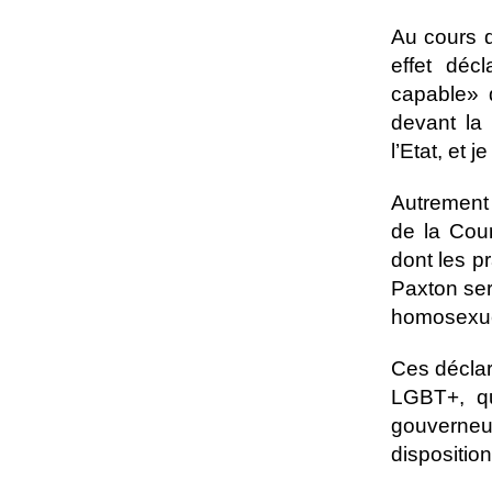
Au cours d
effet décl
capable» 
devant la
l’Etat, et j
Autrement 
de la Cou
dont les p
Paxton ser
homosexue
Ces déclar
LGBT+, qu
gouverne
dispositio