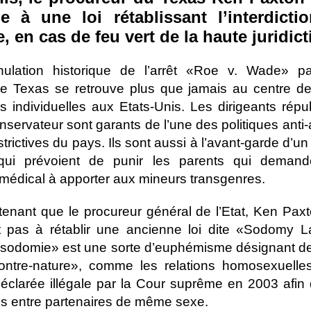
le à une loi rétablissant l’interdicti
 en cas de feu vert de la haute juridict
nulation historique de l’arrêt «Roe v. Wade» p
e Texas se retrouve plus que jamais au centre de 
és individuelles aux Etats-Unis. Les dirigeants répu
onservateur sont garants de l’une des politiques anti
strictives du pays. Ils sont aussi à l’avant-garde d’u
ui prévoient de punir les parents qui demand
 médical à apporter aux mineurs transgenres.
tenant que le procureur général de l’Etat, Ken Paxton
it pas à rétablir une ancienne loi dite «Sodomy 
sodomie» est une sorte d’euphémisme désignant de
ontre-nature», comme les relations homosexuelles.
déclarée illégale par la Cour suprême en 2003 afin 
ons entre partenaires de même sexe.