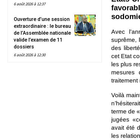
6 août 2026 à 12:37
favorab
sodomie,
Ouverture d’une session
extraordinaire : le bureau
Avec l’an
de l’Assemblée nationale
suprême, l
valide l’examen de 11
dossiers
des libert
6 août 2026 à 12:30
cet Etat c
les plus re
mesures q
traitement
Voilà main
n’hésitera
terme de «
jugées «c
avait été 
les relati