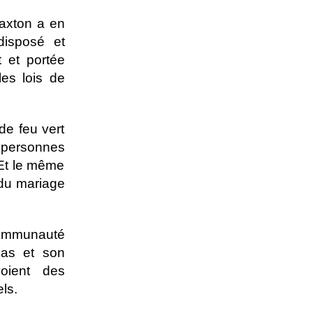
Paxton a en
«disposé et
 et portée
es lois de
de feu vert
 personnes
 Et le même
 du mariage
 communauté
xas et son
oient des
ls.