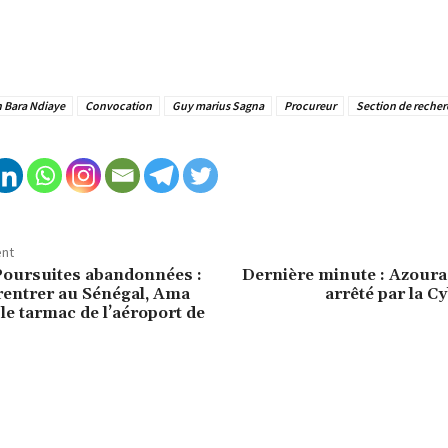
 Bara Ndiaye
Convocation
Guy marius Sagna
Procureur
Section de recher
ent
Poursuites abandonnées :
Dernière minute : Azoura
rentrer au Sénégal, Ama
arrêté par la C
 le tarmac de l’aéroport de