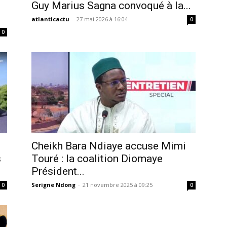
Guy Marius Sagna convoqué à la...
atlanticactu
-
27 mai 2026 à 16:04
0
0
Cheikh Bara Ndiaye accuse Mimi
s
Touré : la coalition Diomaye
Président...
Serigne Ndong
-
21 novembre 2025 à 09:25
0
0