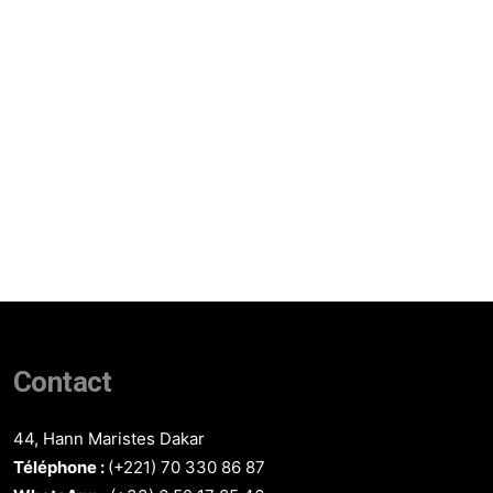
Contact
44, Hann Maristes Dakar
Téléphone :
(+221) 70 330 86 87‬