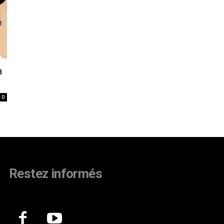
a
0
Restez informés