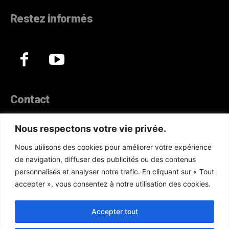
Restez informés
Contact
44, Hann Maristes Dakar
Nous respectons votre vie privée.
Téléphone :
(+221) 70 330 86 87‬
Nous utilisons des cookies pour améliorer votre expérience
WhatsApp :
(+33) 6 52 17 85 46
de navigation, diffuser des publicités ou des contenus
E-mail :
redaction@atlanticactu.com
personnalisés et analyser notre trafic. En cliquant sur « Tout
E-mail :
commercial@atlanticactu.com
accepter », vous consentez à notre utilisation des cookies.
Nous écrire
Qui sommes-nous ?
Accepter tout