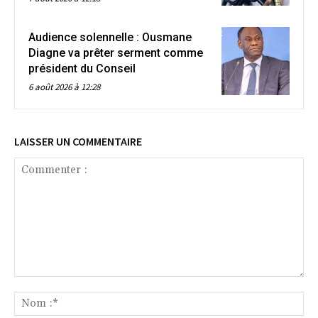
Audience solennelle : Ousmane
Diagne va prêter serment comme
président du Conseil
6 août 2026 à 12:28
LAISSER UN COMMENTAIRE
Commenter
:
No
:*