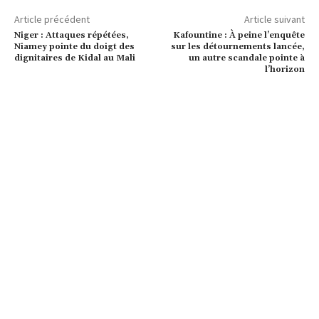
Article précédent
Article suivant
Niger : Attaques répétées,
Kafountine : À peine l’enquête
Niamey pointe du doigt des
sur les détournements lancée,
dignitaires de Kidal au Mali
un autre scandale pointe à
l’horizon