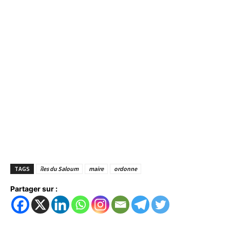
TAGS
îles du Saloum
maire
ordonne
Partager sur :