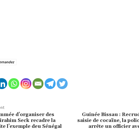
ernandez
ent
mée d’organiser des
Guinée Bissau : Recru
Birahim Seck recadre la
saisie de cocaïne, la poli
ite l’exemple deu Sénégal
arrête un officier av