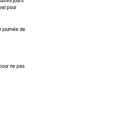
utres jours
eal pour
e journée de
 pour ne pas