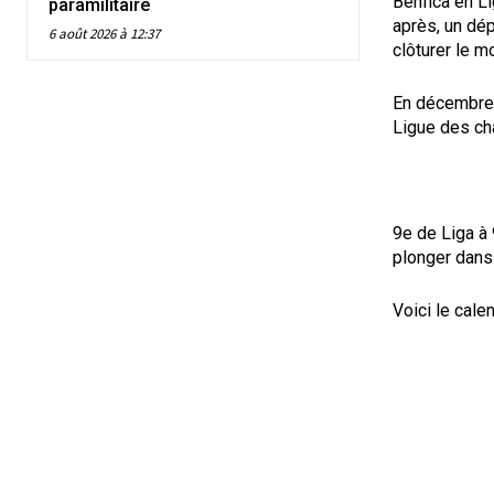
Benfica en L
paramilitaire
après, un dép
6 août 2026 à 12:37
clôturer le 
En décembre, 
Ligue des ch
9e de Liga à 
plonger dans
Voici le cale