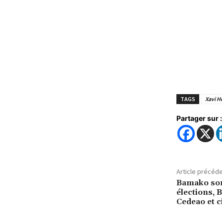
TAGS
Xavi H
Partager sur :
Article précéd
Bamako som
élections, 
Cedeao et c