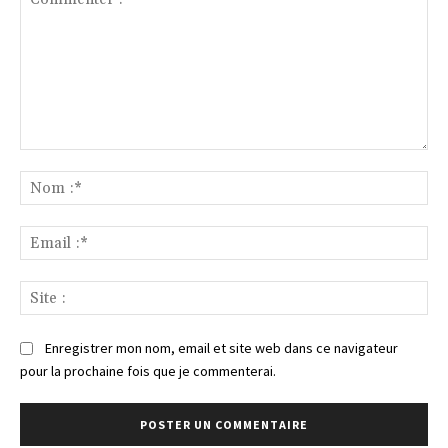
Commenter
:
No
:*
Ema
:*
Sit
:
Enregistrer mon nom, email et site web dans ce navigateur
pour la prochaine fois que je commenterai.