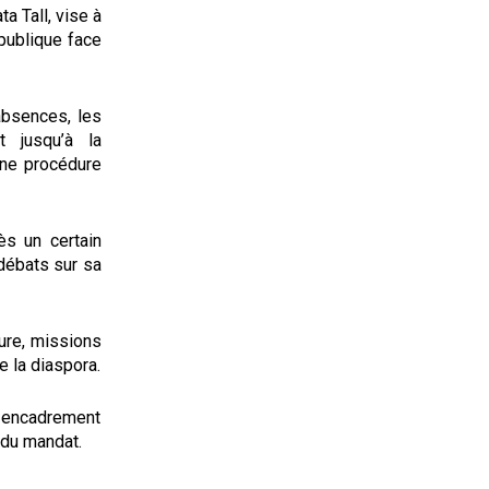
 Tall, vise à
 publique face
absences, les
t jusqu’à la
Une procédure
ès un certain
débats sur sa
ure, missions
e la diaspora.
n encadrement
e du mandat.