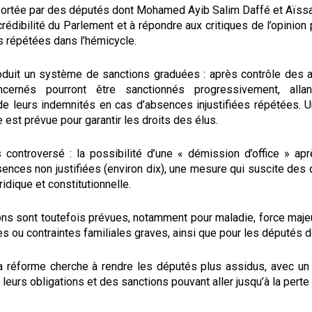
portée par des députés dont Mohamed Ayib Salim Daffé et Aïssata
crédibilité du Parlement et à répondre aux critiques de l’opinion
 répétées dans l’hémicycle.
roduit un système de sanctions graduées : après contrôle des 
cernés pourront être sanctionnés progressivement, allan
e leurs indemnités en cas d’absences injustifiées répétées. 
e est prévue pour garantir les droits des élus.
s controversé : la possibilité d’une « démission d’office » apr
ences non justifiées (environ dix), une mesure qui suscite des 
ridique et constitutionnelle.
ns sont toutefois prévues, notamment pour maladie, force maje
s ou contraintes familiales graves, ainsi que pour les députés d
a réforme cherche à rendre les députés plus assidus, avec u
e leurs obligations et des sanctions pouvant aller jusqu’à la pert