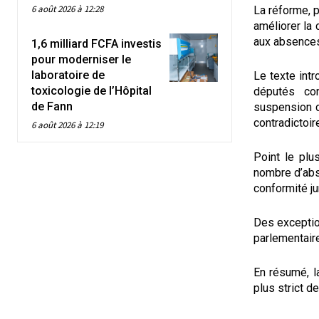
6 août 2026 à 12:28
La réforme, 
améliorer la 
aux absences
1,6 milliard FCFA investis
pour moderniser le
laboratoire de
Le texte int
toxicologie de l’Hôpital
députés con
de Fann
suspension d
contradictoir
6 août 2026 à 12:19
Point le plu
nombre d’abs
conformité ju
Des exceptio
parlementaire
En résumé, l
plus strict d