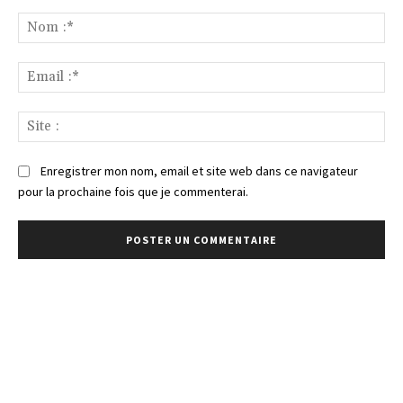
Commenter
:
No
:*
Ema
:*
Sit
:
Enregistrer mon nom, email et site web dans ce navigateur
pour la prochaine fois que je commenterai.