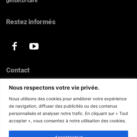
géosécuritaire
Restez informés
Contact
44, Hann Maristes Dakar
Nous respectons votre vie privée.
Téléphone :
(+221) 70 330 86 87‬
Nous utilisons des cookies pour améliorer votre expérience
WhatsApp :
(+33) 6 52 17 85 46
de navigation, diffuser des publicités ou des contenus
E-mail :
redaction@atlanticactu.com
personnalisés et analyser notre trafic. En cliquant sur « Tout
E-mail :
commercial@atlanticactu.com
accepter », vous consentez à notre utilisation des cookies.
Nous écrire
Qui sommes-nous ?