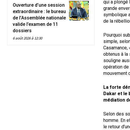
qui a plongé 
Ouverture d’une session
grande enver
extraordinaire : le bureau
symbolique a
de l’Assemblée nationale
de la rébellio
valide l’examen de 11
dossiers
Pourquoi subi
6 août 2026 à 12:30
simple, selo
Casamance, «
obtenus à la
souligne aussi
opération de 
mouvement do
La forte dém
Dakar et le 
médiation d
Selon des so
homme. En ef
le retour d’u