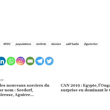
MFDC
populations
renforts
réunion
salif Sadio
Ziguinchor
ent
les nouveaux sorciers du
CAN 2019 : Egypte, l’Oug
ur nom : Seedorf,
surprise en dominant le
iresse, Aguirre…