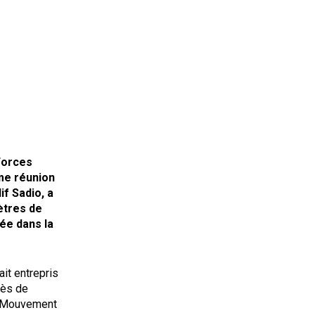
Forces
me réunion
if Sadio, a
ètres de
vée dans la
it entrepris
cès de
du Mouvement