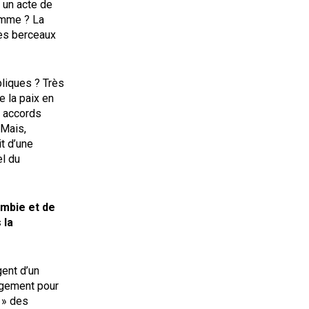
 un acte de
omme ? La
des berceaux
bliques ? Très
 la paix en
s accords
 Mais,
it d’une
el du
ambie et de
 la
ent d’un
agement pour
l » des