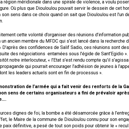
la région méridionale dans une spirale de violence, a voulu poser
gure. Où plus que Diouloulou pouvait servir le dessein de cet h
 son sens dans ce choix quand on sait que Diouloulou est l’un 
n.
tement cette volonté d’organiser des réunions d’information pu
n un ancien membre du MFDC qui s’est lancé dans la recherche de
 D’après des confidences de Salif Sadio, ces réunions sont de
 suite des négociations entamées sous l’égide de Sant’Egidio ».
tôt notre interlocuteur, « l’Etat s’est rendu compte qu’il s’agissa
propagande qui pourrait encourager l’adhésion de jeunes à l’app
nt les leaders actuels sont en fin de processus ».
onstration de l’armée qui a fait venir des renforts de la G
bon sens de certains organisateurs a fini de prévaloir après
e….
urces dignes de foi, la bombe a été désamorcée grâce à l’entreg
fet, le Maire de la commune de Diouloulou connu pour son eng
ne paix définitive, a pesé de tout son poids pour obtenir le « recu