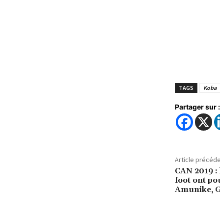
TAGS
Koba
Partager sur :
Article précéd
CAN 2019 : 
foot ont po
Amunike, G