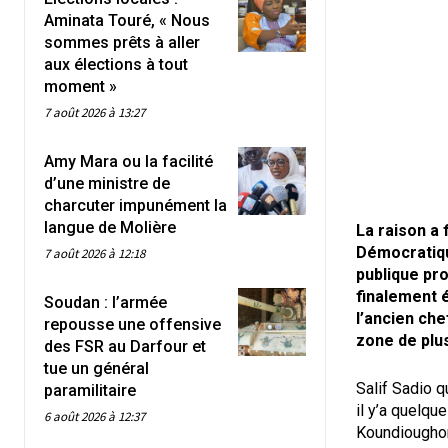
Aminata Touré, « Nous
sommes prêts à aller
aux élections à tout
moment »
7 août 2026 à 13:27
Amy Mara ou la facilité
d’une ministre de
charcuter impunément la
langue de Molière
La raison a
Démocratiqu
7 août 2026 à 12:18
publique pro
finalement é
Soudan : l’armée
l’ancien che
repousse une offensive
zone de plus
des FSR au Darfour et
tue un général
Salif Sadio q
paramilitaire
il y’a quelqu
6 août 2026 à 12:37
Koundioughor