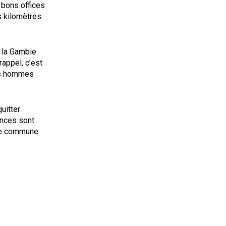
 bons offices
s kilomètres
 la Gambie
rappel, c’est
des hommes
uitter
ences sont
ble commune.