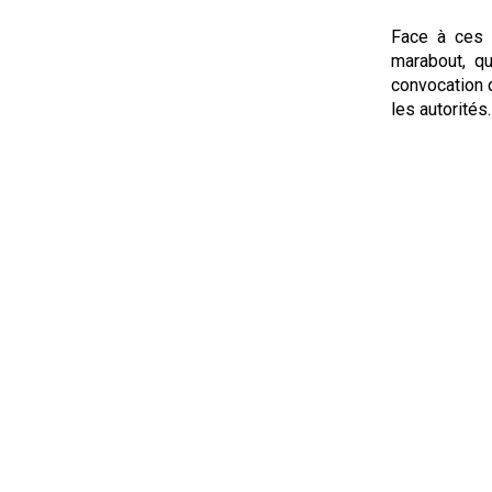
Face à ces r
marabout, q
convocation q
les autorités.