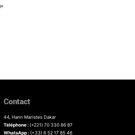
je
Contact
44, Hann Maristes Dakar
Téléphone :
(+221) 70 330 86 87‬
WhatsApp :
(+33) 6 52 17 85 46