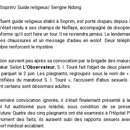
/ Soprim/ Guide religieux/ Serigne Ndong
nfluent guide religieux établi à Soprim, est porté disparu depuis l
l s’était rendu à ses champs de Noflaye, accompagné de discipl
informe qu’il sort faire un tour. Il ne reviendra jamais. Le lendema
ses chaussures et un message d’adieu en wolof. Deux téléph
bre renforcent le mystère.
tion survient peu après sa convocation par la brigade des mœur
akar. Selon
L’Observateur
, S. I. Touré fait l’objet de deux plain
 parquet le 2 juin. Les plaignants, regroupés sous le nom de « 
ntifiées du marabout S. I. Touré », l’accusent d’abus sexuels 
nt certains sont désormais adultes.
emière convocation ignorée, il s’était finalement présenté à l
l fut auditionné puis relâché, sous condition de se prése
uture. Quatre des cinq plaignants ont été examinés à l’Hôpital Pr
oment des faits, ils auraient subi des rapports sexuels avec
ort médical accablant.