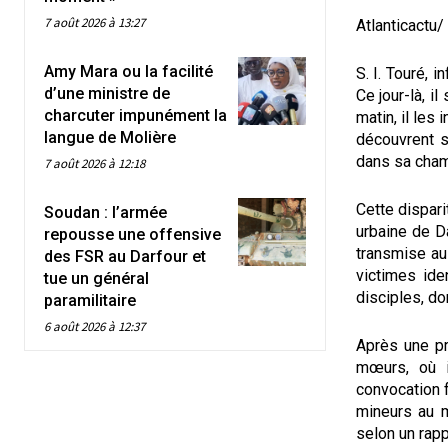
7 août 2026 à 13:27
Atlanticactu
Amy Mara ou la facilité
S. I. Touré, i
d’une ministre de
Ce jour-là, i
charcuter impunément la
matin, il les 
langue de Molière
découvrent 
dans sa cham
7 août 2026 à 12:18
Cette dispari
Soudan : l’armée
urbaine de D
repousse une offensive
transmise au
des FSR au Darfour et
victimes ide
tue un général
disciples, do
paramilitaire
6 août 2026 à 12:37
Après une pr
mœurs, où i
convocation f
mineurs au m
selon un rapp