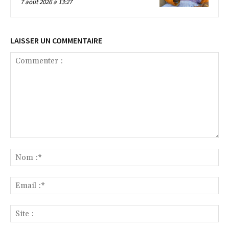
7 août 2026 à 13:27
LAISSER UN COMMENTAIRE
Commenter
:
No
:*
Ema
:*
Sit
: