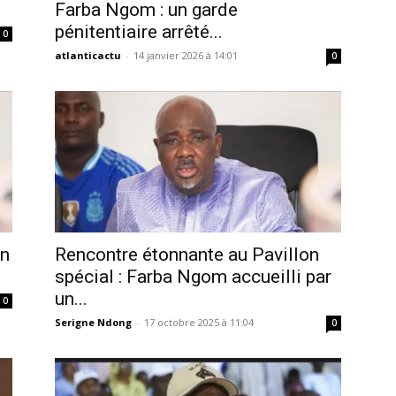
Farba Ngom : un garde
pénitentiaire arrêté...
0
atlanticactu
-
14 janvier 2026 à 14:01
0
en
Rencontre étonnante au Pavillon
spécial : Farba Ngom accueilli par
un...
0
Serigne Ndong
-
17 octobre 2025 à 11:04
0