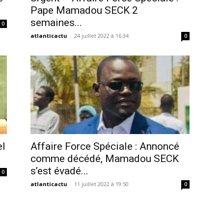
Pape Mamadou SECK 2
semaines...
0
atlanticactu
-
24 juillet 2022 à 16:34
0
el
Affaire Force Spéciale : Annoncé
comme décédé, Mamadou SECK
s’est évadé...
0
atlanticactu
-
11 juillet 2022 à 19:50
0