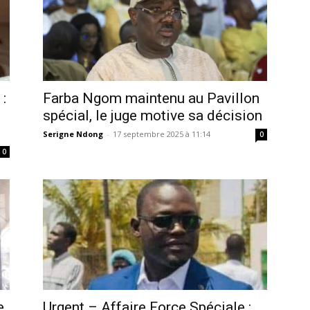
:
Farba Ngom maintenu au Pavillon
spécial, le juge motive sa décision
Serigne Ndong
-
17 septembre 2025 à 11:14
0
0
e
Urgent – Affaire Force Spéciale :