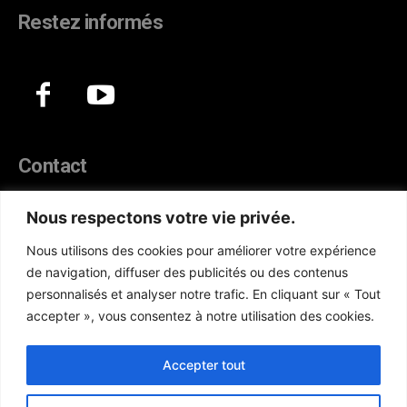
Restez informés
Contact
44, Hann Maristes Dakar
Nous respectons votre vie privée.
Téléphone :
(+221) 70 330 86 87‬
Nous utilisons des cookies pour améliorer votre expérience
WhatsApp :
(+33) 6 52 17 85 46
de navigation, diffuser des publicités ou des contenus
E-mail :
redaction@atlanticactu.com
personnalisés et analyser notre trafic. En cliquant sur « Tout
E-mail :
commercial@atlanticactu.com
accepter », vous consentez à notre utilisation des cookies.
Nous écrire
Qui sommes-nous ?
Accepter tout