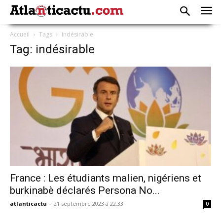
Accueil
Tags
Indésirable
Tag: indésirable
France : Les étudiants malien, nigériens et
burkinabè déclarés Persona No...
atlanticactu
-
21 septembre 2023 à 22:33
0