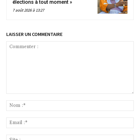
élections à tout moment »
7 août 2026 à 13:27
LAISSER UN COMMENTAIRE
Commenter
:
No
:*
Ema
:*
Sit