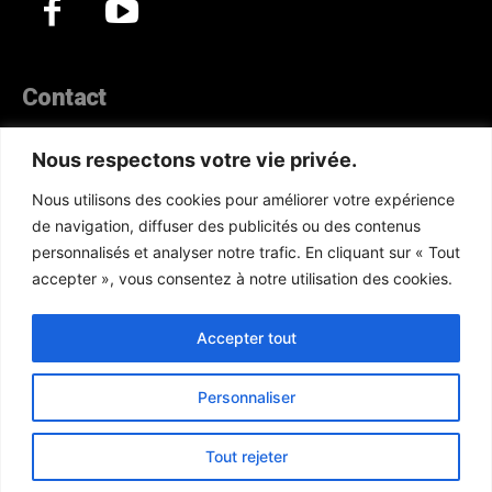
Contact
44, Hann Maristes Dakar
Nous respectons votre vie privée.
Téléphone :
(+221) 70 330 86 87‬
Nous utilisons des cookies pour améliorer votre expérience
WhatsApp :
(+33) 6 52 17 85 46
de navigation, diffuser des publicités ou des contenus
E-mail :
redaction@atlanticactu.com
personnalisés et analyser notre trafic. En cliquant sur « Tout
E-mail :
commercial@atlanticactu.com
accepter », vous consentez à notre utilisation des cookies.
Nous écrire
Qui sommes-nous ?
Accepter tout
Personnaliser
Copyright © AtlanticActu.com. Tous droits réservés. Designed by
Tout rejeter
ATN Tech