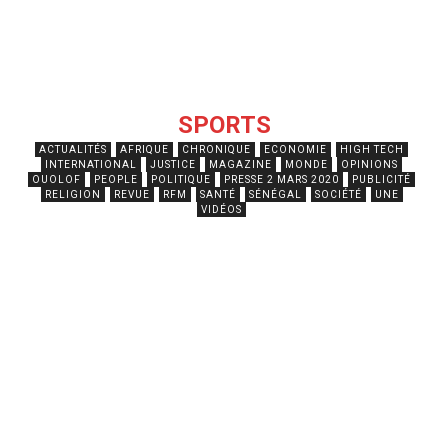
SPORTS
ACTUALITÉS
AFRIQUE
CHRONIQUE
ECONOMIE
HIGH TECH
INTERNATIONAL
JUSTICE
MAGAZINE
MONDE
OPINIONS
OUOLOF
PEOPLE
POLITIQUE
PRESSE 2 MARS 2020
PUBLICITÉ
RELIGION
REVUE
RFM
SANTÉ
SÉNÉGAL
SOCIÉTÉ
UNE
VIDÉOS