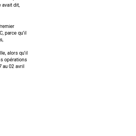
avait dit,
Premier
, parce qu’il
s,
e, alors qu’il
les opérations
 au 02 avril