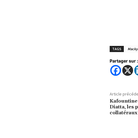
TAGS
Macky 
Partager sur :
Article précéd
Kafountine 
Diatta, les
collatéraux