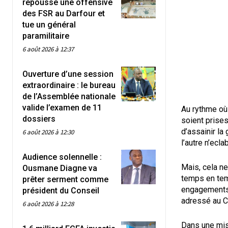
repousse une offensive
des FSR au Darfour et
tue un général
paramilitaire
6 août 2026 à 12:37
Ouverture d’une session
extraordinaire : le bureau
de l’Assemblée nationale
valide l’examen de 11
Au rythme où
dossiers
soient prises
d’assainir la
6 août 2026 à 12:30
l’autre n’ecla
Audience solennelle :
Mais, cela ne
Ousmane Diagne va
temps en tem
prêter serment comme
engagements n
président du Conseil
adressé au Ch
6 août 2026 à 12:28
Dans une mis