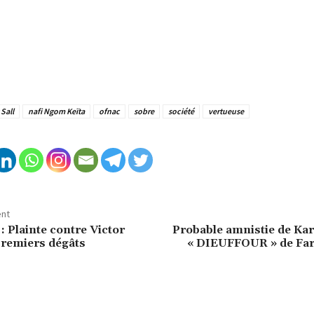
Sall
nafi Ngom Keïta
ofnac
sobre
société
vertueuse
ent
: Plainte contre Victor
Probable amnistie de Ka
 premiers dégâts
« DIEUFFOUR » de Fa