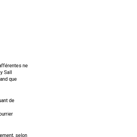
afférentes ne
y Sall
rand que
uant de
ourrier
lement, selon