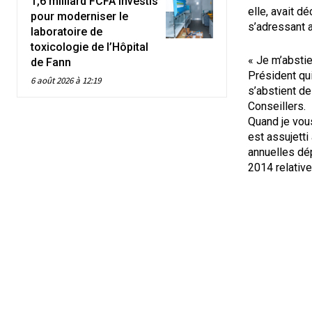
1,6 milliard FCFA investis
elle, avait d
pour moderniser le
s’adressant 
laboratoire de
toxicologie de l’Hôpital
« Je m’abstie
de Fann
Président qu
6 août 2026 à 12:19
s’abstient de
Conseillers.
Quand je vous
est assujetti
annuelles dép
2014 relative