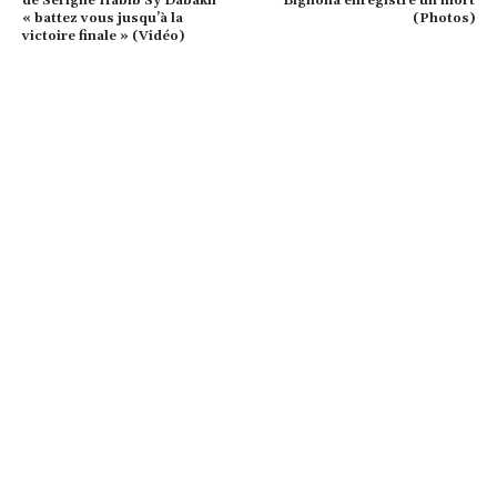
de Serigne Habib Sy Dabakh
Bignona enregistre un mort
« battez vous jusqu’à la
(Photos)
victoire finale » (Vidéo)