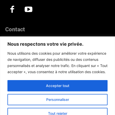
Contact
44, Hann Maristes Dakar
Nous respectons votre vie privée.
Téléphone :
(+221) 70 330 86 87‬
WhatsApp :
Nous utilisons des cookies pour améliorer votre expérience
(+33) 6 52 17 85 46
de navigation, diffuser des publicités ou des contenus
E-mail :
redaction@atlanticactu.com
personnalisés et analyser notre trafic. En cliquant sur « Tout
E-mail :
commercial@atlanticactu.com
accepter », vous consentez à notre utilisation des cookies.
Nous écrire
Qui sommes-nous ?
Accepter tout
Personnaliser
Copyright © AtlanticActu.com. Tous droits réservés. Designed by
Tout rejeter