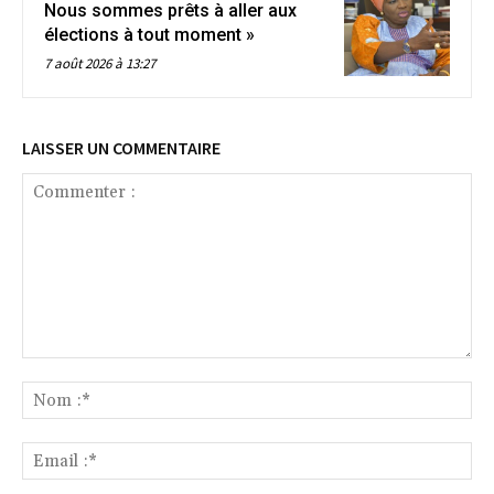
Nous sommes prêts à aller aux
élections à tout moment »
7 août 2026 à 13:27
LAISSER UN COMMENTAIRE
Commenter
:
No
:*
Ema
:*