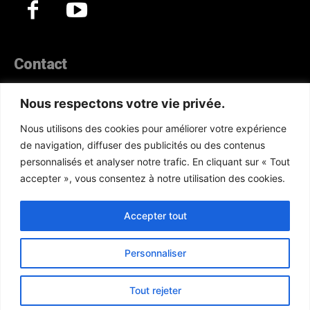
Contact
44, Hann Maristes Dakar
Nous respectons votre vie privée.
Téléphone :
(+221) 70 330 86 87‬
Nous utilisons des cookies pour améliorer votre expérience
WhatsApp :
(+33) 6 52 17 85 46
de navigation, diffuser des publicités ou des contenus
E-mail :
redaction@atlanticactu.com
personnalisés et analyser notre trafic. En cliquant sur « Tout
E-mail :
commercial@atlanticactu.com
accepter », vous consentez à notre utilisation des cookies.
Nous écrire
Qui sommes-nous ?
Accepter tout
Personnaliser
Copyright © AtlanticActu.com. Tous droits réservés. Designed by
Tout rejeter
ATN Tech