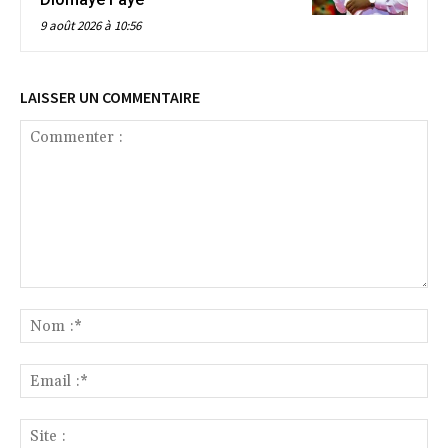
9 août 2026 à 10:56
LAISSER UN COMMENTAIRE
Commenter
:
No
:*
Ema
:*
Sit