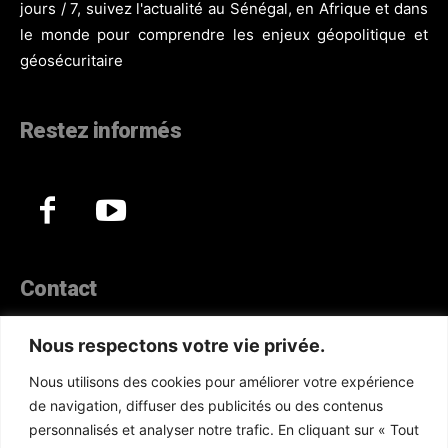
jours / 7, suivez l'actualité au Sénégal, en Afrique et dans
le monde pour comprendre les enjeux géopolitique et
géosécuritaire
Restez informés
Contact
44, Hann Maristes Dakar
Nous respectons votre vie privée.
Téléphone :
(+221) 70 330 86 87‬
Nous utilisons des cookies pour améliorer votre expérience
WhatsApp :
(+33) 6 52 17 85 46
de navigation, diffuser des publicités ou des contenus
E-mail :
redaction@atlanticactu.com
personnalisés et analyser notre trafic. En cliquant sur « Tout
E-mail :
commercial@atlanticactu.com