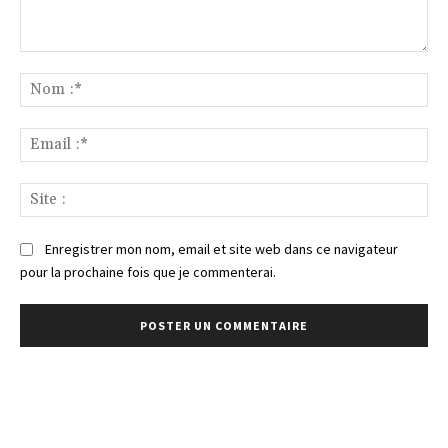
Commenter
:
No
:*
Ema
:*
Sit
:
Enregistrer mon nom, email et site web dans ce navigateur
pour la prochaine fois que je commenterai.