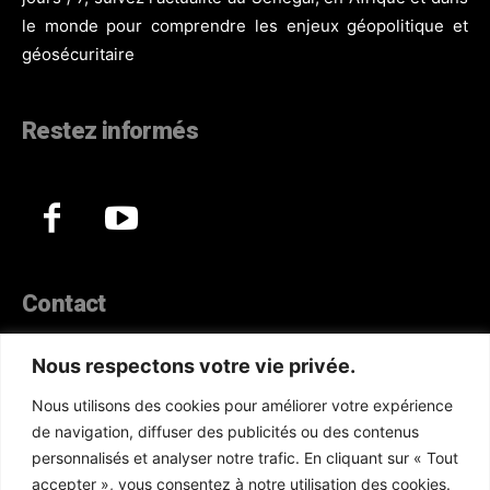
le monde pour comprendre les enjeux géopolitique et
géosécuritaire
Restez informés
Contact
44, Hann Maristes Dakar
Nous respectons votre vie privée.
Téléphone :
(+221) 70 330 86 87‬
Nous utilisons des cookies pour améliorer votre expérience
WhatsApp :
(+33) 6 52 17 85 46
de navigation, diffuser des publicités ou des contenus
E-mail :
redaction@atlanticactu.com
personnalisés et analyser notre trafic. En cliquant sur « Tout
E-mail :
commercial@atlanticactu.com
accepter », vous consentez à notre utilisation des cookies.