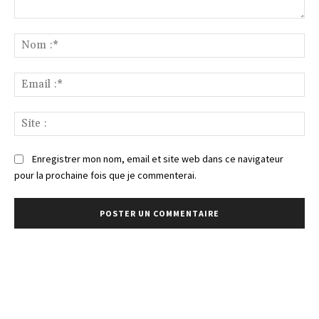
Commenter
:
No
:*
Ema
:*
Sit
:
Enregistrer mon nom, email et site web dans ce navigateur
pour la prochaine fois que je commenterai.