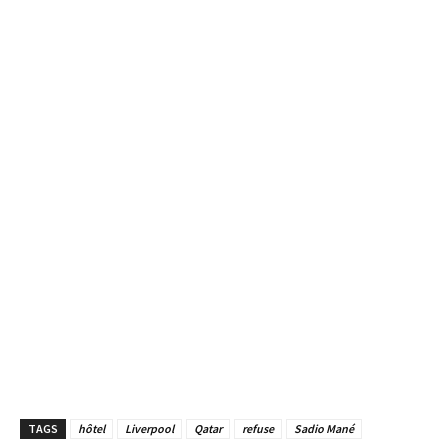
TAGS
hôtel
Liverpool
Qatar
refuse
Sadio Mané