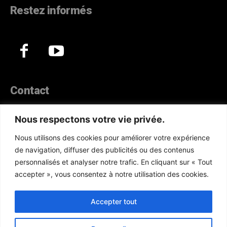
Restez informés
Contact
44, Hann Maristes Dakar
Nous respectons votre vie privée.
Téléphone :
(+221) 70 330 86 87‬
Nous utilisons des cookies pour améliorer votre expérience
WhatsApp :
(+33) 6 52 17 85 46
de navigation, diffuser des publicités ou des contenus
E-mail :
redaction@atlanticactu.com
personnalisés et analyser notre trafic. En cliquant sur « Tout
E-mail :
commercial@atlanticactu.com
accepter », vous consentez à notre utilisation des cookies.
Nous écrire
Qui sommes-nous ?
Accepter tout